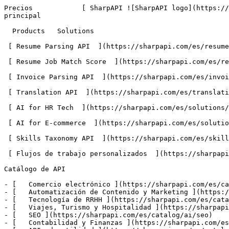
Precios            [ SharpAPI ![SharpAPI logo](https://sharpapi.com/build/assets/resources/images/logo200-C65na0V3.png) ](https://sharpapi.com/es)  Abrir menú principal    

  Products   Solutions

 [ Resume Parsing API  ](https://sharpapi.com/es/resume-parsing-api)Convert resumes in PDF, DOCX or images into structured JSON profiles.

 [ Resume Job Match Score  ](https://sharpapi.com/es/resume-job-match-score-api)Score any resume against a job description across a dozen dimensions.

 [ Invoice Parsing API  ](https://sharpapi.com/es/invoice-parsing-api)OCR and AI extraction of invoice data into clean, structured JSON.

 [ Translation API  ](https://sharpapi.com/es/translation-api)Structured JSON translation for applications across 80+ languages.

 [ AI for HR Tech  ](https://sharpapi.com/es/solutions/hr-tech)The full hiring pipeline: parse, match, skills data and job descriptions.

 [ AI for E-commerce  ](https://sharpapi.com/es/solutions/ecommerce)Product content, categorization, sentiment and post-purchase emails.

 [ Skills Taxonomy API  ](https://sharpapi.com/es/skills-taxonomy-api)Related skills, job titles and a queryable skills database.

 [ Flujos de trabajo personalizados  ](https://sharpapi.com/es/custom-workflows)Turn any AI prompt into your own production REST API endpoint.

Catálogo de API

- [   Comercio electrónico ](https://sharpapi.com/es/catalog/ai/e-commerce)
- [   Automatización de Contenido y Marketing ](https://sharpapi.com/es/catalog/ai/content-marketing-automation)
- [   Tecnología de RRHH ](https://sharpapi.com/es/catalog/ai/hr-tech)
- [   Viajes, Turismo y Hospitalidad ](https://sharpapi.com/es/catalog/ai/travel-tourism-hospitality)
- [   SEO ](https://sharpapi.com/es/catalog/ai/seo)
- [   Contabilidad y Finanzas ](https://sharpapi.com/es/catalog/ai/accounting-finance)
- [   APIs de utilidad ](https://sharpapi.com/es/catalog/utility)

 [ Browse all APIs → ](https://sharpapi.com/es/catalog) 

 [ Precios ](https://sharpapi.com/es/pricing) [ Programa de Afiliados ](https://sharpapi.com/es/affiliate_program) [ Blog ](https://sharpapi.com/es/blog) [ Contacto ](https://sharpapi.com/es#contact) [  GitHub ](https://github.com/sharpapi/ "GitHub")    español    [ Deutsch ](https://sharpapi.com/de/pricing) [ English ](https://sharpapi.com/en/pricing) [ español ](https://sharpapi.com/es/pricing) [ français ](https://sharpapi.com/fr/pricing) [ العربية ](https://sharpapi.com/ar/pricing) [ 简体中文 ](https://sharpapi.com/zh/pricing) 

 [ Iniciar sesión ](/dashboard) [ Regístrate → ](/register) 

 [ SharpAPI ![SharpAPI logo](https://sharpapi.com/build/assets/resources/images/logo200-C65na0V3.png) ](https://sharpapi.com/es)  Cerrar menú    

  Products   Solutions

 [ Resume Parsing API ](https://sharpapi.com/es/resume-parsing-api) [ Resume Job Match Score ](https://sharpapi.com/es/resume-job-match-score-api) [ Invoice Parsing API ](https://sharpapi.com/es/invoice-parsing-api) [ Translation API ](https://sharpapi.com/es/translation-api) [ AI for HR Tech ](https://sharpapi.com/es/solutions/hr-tech) [ AI for E-commerce ](https://sharpapi.com/es/solutions/ecommerce) [ Skills Taxonomy API ](https://sharpapi.com/es/skills-taxonomy-api) [ Flujos de trabajo personalizados ](https://sharpapi.com/es/custom-workflows)Catálogo de API

 [ Comercio electrónico ](https://sharpapi.com/es/catalog/ai/e-commerce) [ Automatización de Contenido y Marketing ](https://sharpapi.com/es/catalog/ai/content-marketing-automation) [ Tecnologí